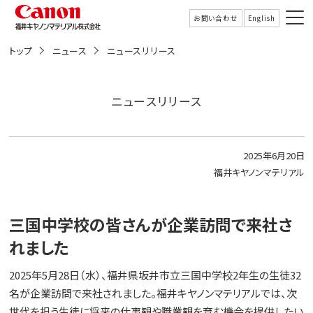
こ
の
お問い合わせ
English
ペ
ー
トップ
ニュース
ニュースリリース
受託サービス
ジ
の
本
文
製品情報
ニュースリリース
へ
移
動
技術情報
し
ま
2025年6月20日
す
福井キヤノンマテリアル
企業情報
ニュース
三国中学校の皆さんが企業訪問で来社さ
れました
サステナビリティ
2025年5月28日（水）、福井県坂井市立三国中学校2年生の生徒32
採用
名が企業訪問で来社されました。福井キヤノンマテリアルでは、次
世代を担う生徒に将来の仕事観や職業観を育む機会を提供したい