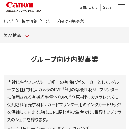
こ
の
お問い合わせ
English
ペ
ー
トップ
製品情報
グループ向け内製事業
受託サービス
ジ
の
本
製品情報
文
製品情報
へ
移
動
技術情報
グループ向け内製事業
し
ま
す
企業情報
当社はキヤノングループ唯一の有機化学メーカーとして、グル
ニュース
※1
ープ各社に対し、カメラのEVF
用の有機EL材料・プリンター
※2
に使用される有機光導電体（OPC
）原材料、カメラレンズに
使用される光学材料、カードプリンター用のインクカートリッジ
サステナビリティ
を供給しています。特にOPC原材料の生産では、世界トップクラ
スのシェアを誇ります。
採用
※1 EVF：Electronic View Finder、電子ビューファインダー